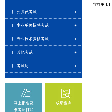
当前第
1
/
1
公务员考试
通知公告
事业单位招聘考试
通知公告
成绩查询
报名入口
专业技术资格考试
证书发放
通知公告
报名入口
其他考试
考试历
2026年
2025年
2024年
2023年
2022年
2021年
2020年
2019年
网上报名及
成绩查询
准考证打印